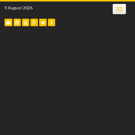
Skip
9 August 2026
Toggle
to
navigatio
content