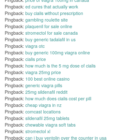
Pingback:
price of viagra 100mg in canada
Pingback:
ed cures that actually work
Pingback:
buy cialis without prescription
Pingback:
gambling roulette site
Pingback:
plaquenil for sale online
Pingback:
stromectol for sale canada
Pingback:
buy generic tadalafil in us
Pingback:
viagra otc
Pingback:
buy generic 100mg viagra online
Pingback:
cialis price
Pingback:
how much is the 5 mg dose of cialis
Pingback:
viagra 25mg price
Pingback:
100 best online casino
Pingback:
generic viagra pills
Pingback:
25mg sildenafil reddit
Pingback:
how much does cialis cost per pill
Pingback:
cheap viagra in nz
Pingback:
comcast locations
Pingback:
sildenafil 25mg tablets
Pingback:
chewable viagra soft tabs
Pingback:
stromectol xl
Pingback:
can i buy ventolin over the counter in usa