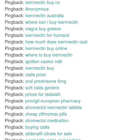
Pingback:
ivermectin buy nz
Pingback:
Anonymous
Pingback:
ivermectin australia
Pingback:
where can i buy ivermectin
Pingback:
viagra buy greece
Pingback:
ivermectin for humans
Pingback:
how much does ivermectin cost
Pingback:
ivermectin buy online
Pingback:
where to buy ivermectin
Pingback:
ignition casino ndb
Pingback:
ivermectin buy
Pingback:
cialis price
Pingback:
oral prednisone 5mg
Pingback:
soft cialis generic
Pingback:
prices for tadalafil
Pingback:
provigil european pharmacy
Pingback:
stromectol ivermectin tablets
Pingback:
cheap zithromax pills
Pingback:
stromectol medication
Pingback:
buying cialis
Pingback:
sildenafil citrate for sale