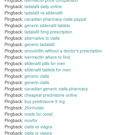
Pingback:
ivermectin price comparison
Pingback:
tadalafil daily online
Pingback:
tadalafil vs sildenafil
Pingback:
canadian pharmacy cialis paypal
Pingback:
generic sildenafil tablets
Pingback:
tadalafil 5mg prescription
Pingback:
alternative to cialis
Pingback:
generic tadalafil
Pingback:
amoxicillin without a doctor's prescription
Pingback:
ivermectin where to find
Pingback:
sildenafil pills for men
Pingback:
sildenafil tablets for men
Pingback:
generic cialis
Pingback:
generic cialis
Pingback:
canadian generic cialis pharmacy
Pingback:
cheapest prednisone online
Pingback:
buy prednisone 5 mg
Pingback:
2formulae
Pingback:
meds for covid
Pingback:
movfor
Pingback:
cialis vs viagra
Pingback:
cialis or viagra