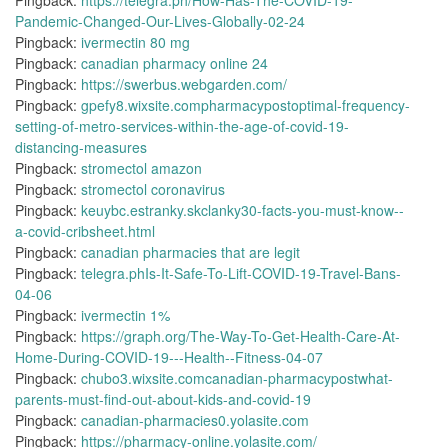
Pingback:
https://telegra.ph/How-Has-The-COVID-19-
Pandemic-Changed-Our-Lives-Globally-02-24
Pingback:
ivermectin 80 mg
Pingback:
canadian pharmacy online 24
Pingback:
https://swerbus.webgarden.com/
Pingback:
gpefy8.wixsite.compharmacypostoptimal-frequency-
setting-of-metro-services-within-the-age-of-covid-19-
distancing-measures
Pingback:
stromectol amazon
Pingback:
stromectol coronavirus
Pingback:
keuybc.estranky.skclanky30-facts-you-must-know--
a-covid-cribsheet.html
Pingback:
canadian pharmacies that are legit
Pingback:
telegra.phIs-It-Safe-To-Lift-COVID-19-Travel-Bans-
04-06
Pingback:
ivermectin 1%
Pingback:
https://graph.org/The-Way-To-Get-Health-Care-At-
Home-During-COVID-19---Health--Fitness-04-07
Pingback:
chubo3.wixsite.comcanadian-pharmacypostwhat-
parents-must-find-out-about-kids-and-covid-19
Pingback:
canadian-pharmacies0.yolasite.com
Pingback:
https://pharmacy-online.yolasite.com/