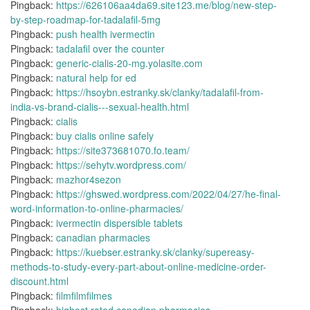
Pingback:
https://626106aa4da69.site123.me/blog/new-step-
by-step-roadmap-for-tadalafil-5mg
Pingback:
push health ivermectin
Pingback:
tadalafil over the counter
Pingback:
generic-cialis-20-mg.yolasite.com
Pingback:
natural help for ed
Pingback:
https://hsoybn.estranky.sk/clanky/tadalafil-from-
india-vs-brand-cialis---sexual-health.html
Pingback:
cialis
Pingback:
buy cialis online safely
Pingback:
https://site373681070.fo.team/
Pingback:
https://sehytv.wordpress.com/
Pingback:
mazhor4sezon
Pingback:
https://ghswed.wordpress.com/2022/04/27/he-final-
word-information-to-online-pharmacies/
Pingback:
ivermectin dispersible tablets
Pingback:
canadian pharmacies
Pingback:
https://kuebser.estranky.sk/clanky/supereasy-
methods-to-study-every-part-about-online-medicine-order-
discount.html
Pingback:
filmfilmfilmes