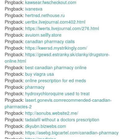
Pingback:
kawsear.fwscheckout.com
Pingback:
ivanesva
Pingback:
hertnsd.nethouse.ru
Pingback:
uertbx.livejournal.com402.html
Pingback:
https://lwerts.livejournal.com/276.html
Pingback:
avuiom.sellfy.store
Pingback:
canadian pharmacy cialis
Pingback:
https://kwersd.mystrikingly.com/
Pingback:
https://gewsd.estranky.sk/clanky/drugstore-
online.html
Pingback:
best canadian pharmacy online
Pingback:
buy viagra usa
Pingback:
online prescription for ed meds
Pingback:
pharmacy
Pingback:
hydroxychloroquine used to treat
Pingback:
lasert.gonevis.comrecommended-canadian-
pharmacies-2
Pingback:
http://aonubs.website2.me/
Pingback:
tadalafil without a doctors prescription
Pingback:
dkyubn.bizwebs.com
Pingback:
https://asebg.bigcartel.com/canadian-pharmacy