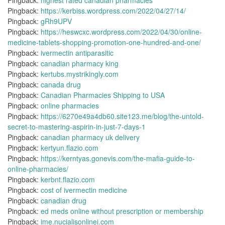
Pingback:
highest rated canadian pharmacies
Pingback:
https://kerbiss.wordpress.com/2022/04/27/14/
Pingback:
gRh9UPV
Pingback:
https://heswcxc.wordpress.com/2022/04/30/online-
medicine-tablets-shopping-promotion-one-hundred-and-one/
Pingback:
ivermectin antiparasitic
Pingback:
canadian pharmacy king
Pingback:
kertubs.mystrikingly.com
Pingback:
canada drug
Pingback:
Canadian Pharmacies Shipping to USA
Pingback:
online pharmacies
Pingback:
https://6270e49a4db60.site123.me/blog/the-untold-
secret-to-mastering-aspirin-in-just-7-days-1
Pingback:
canadian pharmacy uk delivery
Pingback:
kertyun.flazio.com
Pingback:
https://kerntyas.gonevis.com/the-mafia-guide-to-
online-pharmacies/
Pingback:
kerbnt.flazio.com
Pingback:
cost of ivermectin medicine
Pingback:
canadian drug
Pingback:
ed meds online without prescription or membership
Pingback:
ime.nucialisonlinei.com