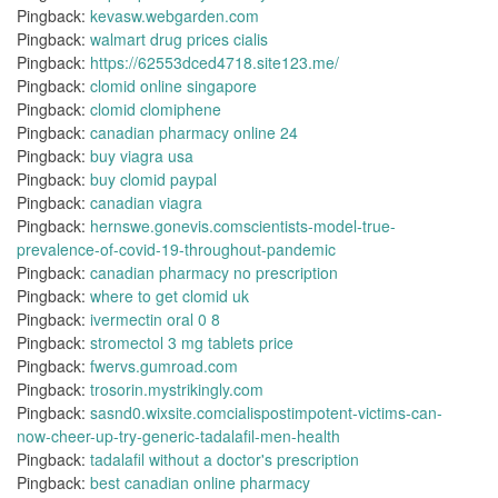
Pingback:
kevasw.webgarden.com
Pingback:
walmart drug prices cialis
Pingback:
https://62553dced4718.site123.me/
Pingback:
clomid online singapore
Pingback:
clomid clomiphene
Pingback:
canadian pharmacy online 24
Pingback:
buy viagra usa
Pingback:
buy clomid paypal
Pingback:
canadian viagra
Pingback:
hernswe.gonevis.comscientists-model-true-
prevalence-of-covid-19-throughout-pandemic
Pingback:
canadian pharmacy no prescription
Pingback:
where to get clomid uk
Pingback:
ivermectin oral 0 8
Pingback:
stromectol 3 mg tablets price
Pingback:
fwervs.gumroad.com
Pingback:
trosorin.mystrikingly.com
Pingback:
sasnd0.wixsite.comcialispostimpotent-victims-can-
now-cheer-up-try-generic-tadalafil-men-health
Pingback:
tadalafil without a doctor's prescription
Pingback:
best canadian online pharmacy