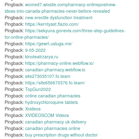
Pingback:
womed7.wixsite.compharmacy-onlinepostnew-
ideas-into-canada-pharmacies-never-before-revealed
Pingback:
new erectile dysfunction treatment
Pingback:
https://kerntyast.flazio.com/
Pingback:
https://sekyuna.gonevis.com/three-step-guidelines-
for-online-pharmacies/
Pingback:
https://gewrt.usluga.me/
Pingback:
9-05-2022
Pingback:
kinoteatrzarya.ru
Pingback:
https://pharmacy-online.webflow.io/
Pingback:
canadian-pharmacy.webflow.io
Pingback:
site273035107.fo.team
Pingback:
https://site656670376.fo.team/
Pingback:
TopGun2022
Pingback:
online canadian pharmacies
Pingback:
hydroxychloroquine tablets
Pingback:
Xvideos
Pingback:
XVIDEOSCOM Videos
Pingback:
canadian pharmacy uk delivery
Pingback:
canadian pharmacies online
Pingback:
buy prescription drugs without doctor