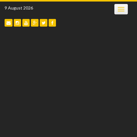
Skip
9 August 2026
Toggle
to
navigatio
content