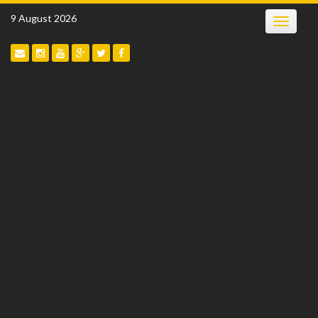
Skip
9 August 2026
Toggle
to
navigatio
content