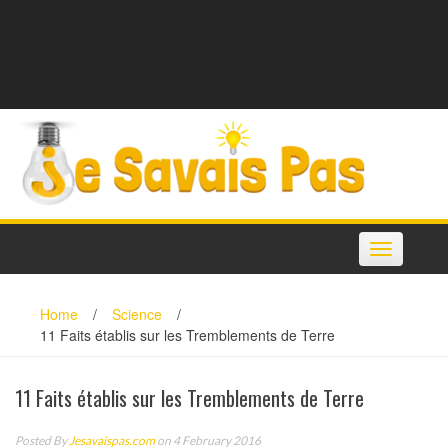
Toggle
navigation
Home
/
Science
/
11 Faits établis sur les Tremblements de Terre
11 Faits établis sur les Tremblements de Terre
Posted By
Jesavaispas.com
on 4 February 2016