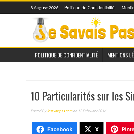
Skip
Politique de Confidentialité
Menti
8 August 2026
to
content
POLITIQUE DE CONFIDENTIALITÉ
MENTIONS L
10 Particularités sur les 
Posted By
Jesavaispas.com
on 12 February 2016
Facebook
X
Pint