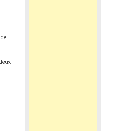
 de
 deux