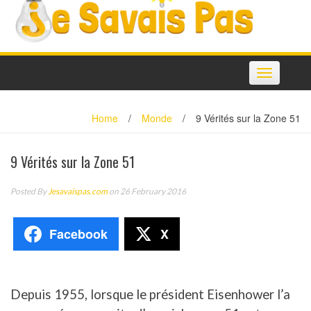
Toggle
navigation
Home
/
Monde
/
9 Vérités sur la Zone 51
9 Vérités sur la Zone 51
Posted By
Jesavaispas.com
on 26 February 2016
Facebook
X
Depuis 1955, lorsque le président Eisenhower l’a