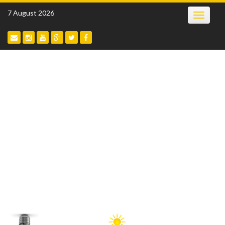
Skip
7 August 2026
Toggle
to
navigatio
content