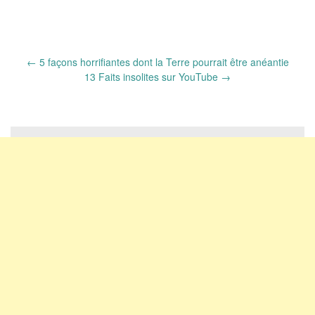
Post
←
5 façons horrifiantes dont la Terre pourrait être anéantie
navigation
13 Faits insolites sur YouTube
→