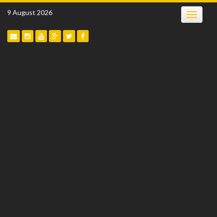
Skip
9 August 2026
Toggle
to
navigatio
content