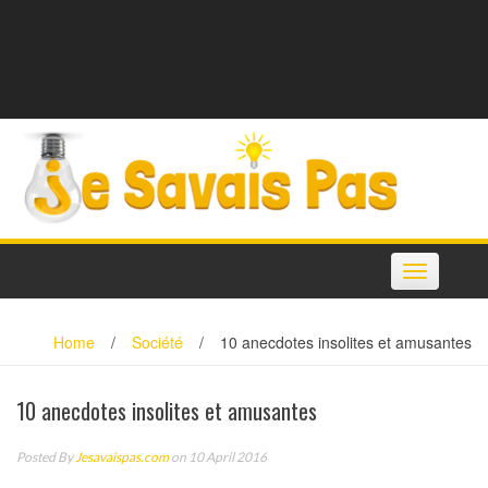
Toggle
navigation
Home
/
Société
/
10 anecdotes insolites et amusantes
10 anecdotes insolites et amusantes
Posted By
Jesavaispas.com
on 10 April 2016