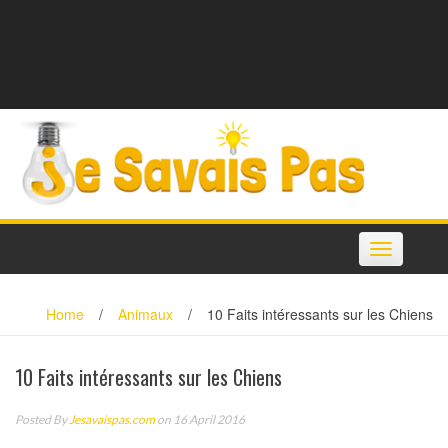
Toggle
navigation
Home
/
Animaux
/
10 Faits intéressants sur les Chiens
10 Faits intéressants sur les Chiens
Posted By
Jesavaispas.com
on 16 April 2016