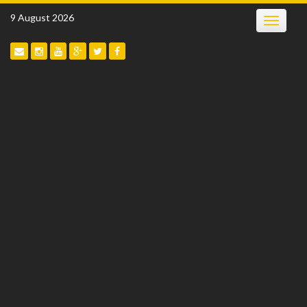
Skip
9 August 2026
Toggle
to
navigatio
content