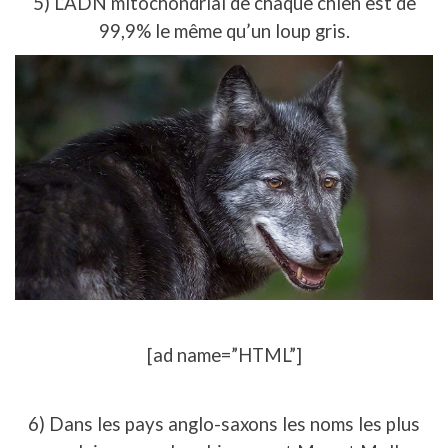
5) L’ADN mitochondrial de chaque chien est de
99,9% le même qu’un loup gris.
[ad name=”HTML”]
6) Dans les pays anglo-saxons les noms les plus