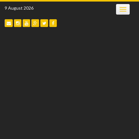
Skip
9 August 2026
Toggle
to
navigatio
content