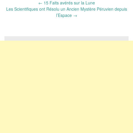
Post
←
15 Faits avérés sur la Lune
navigation
Les Scientifiques ont Résolu un Ancien Mystère Péruvien depuis
l’Espace
→