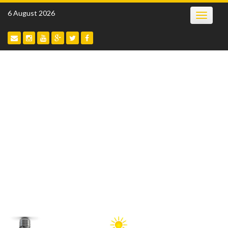
Skip
6 August 2026
Toggle
to
navigatio
content