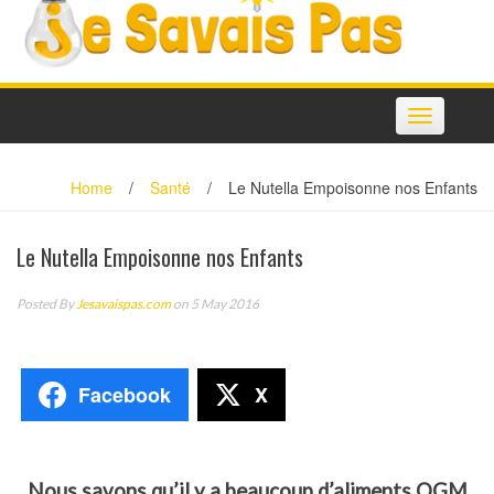
Toggle
navigation
Home
/
Santé
/
Le Nutella Empoisonne nos Enfants
Le Nutella Empoisonne nos Enfants
Posted By
Jesavaispas.com
on 5 May 2016
Facebook
X
Nous savons qu’il y a beaucoup d’aliments OGM