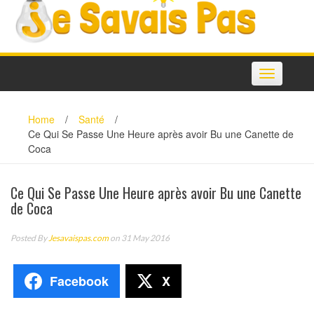
Toggle
navigation
Home
/
Santé
/
Ce Qui Se Passe Une Heure après avoir Bu une Canette de
Coca
Ce Qui Se Passe Une Heure après avoir Bu une Canette
de Coca
Posted By
Jesavaispas.com
on 31 May 2016
Facebook
X