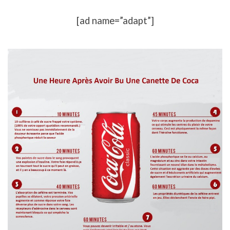
[ad name=”adapt”]