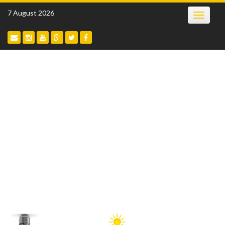
Skip
7 August 2026
Toggle
to
navigatio
content