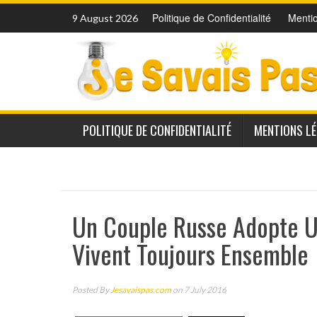
Skip
Politique de Confidentialité
Menti
9 August 2026
to
content
POLITIQUE DE CONFIDENTIALITÉ
MENTIONS L
Un Couple Russe Adopte Un
Vivent Toujours Ensemble
Posted By
Jesavaispas.com
on 7 July 2016