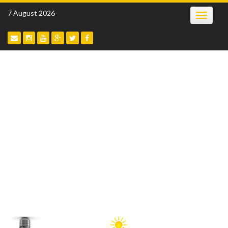
Skip
7 August 2026
Toggle
to
navigatio
content