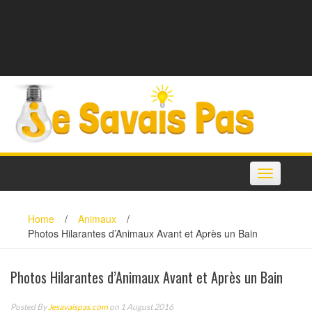
Toggle
navigation
Home
/
Animaux
/
Photos Hilarantes d’Animaux Avant et Après un Bain
Photos Hilarantes d’Animaux Avant et Après un Bain
Posted By
Jesavaispas.com
on 1 August 2016