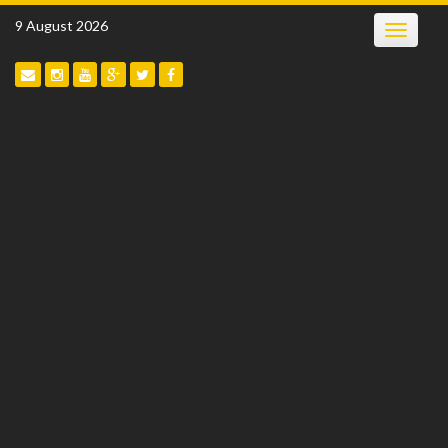
Skip
9 August 2026
Toggle
to
navigatio
content