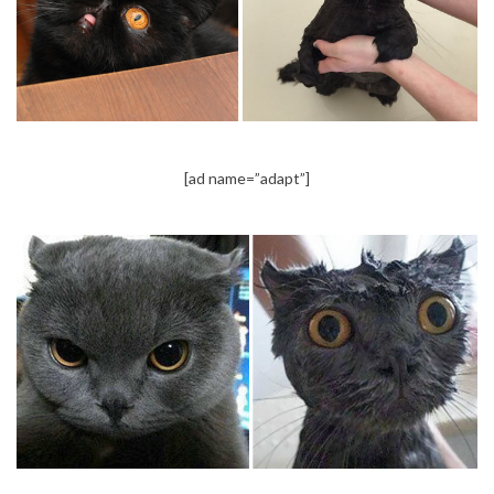
[ad name=”adapt”]