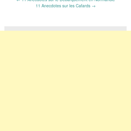
navigation
11 Anecdotes sur les Cafards
→