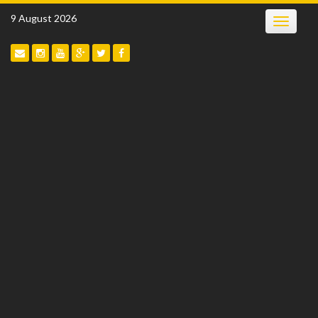
Skip
9 August 2026
Toggle
to
navigatio
content