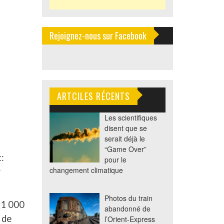
Rejoignez-nous sur Facebook
ARTCILES RÉCENTS
Les scientifiques
disent que se
serait déjà le
“Game Over”
:
pour le
changement climatique
r
Photos du train
n 1 000
abandonné de
 de
l’Orient-Express