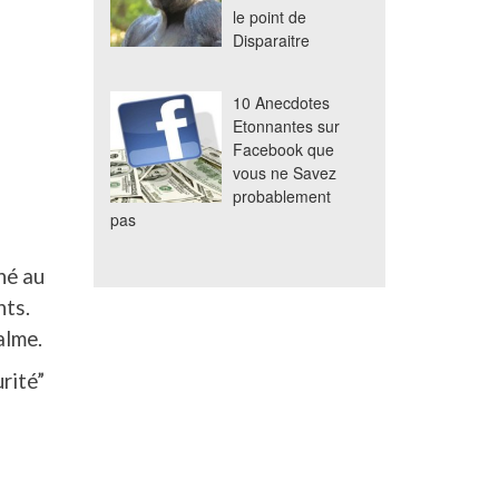
le point de
Disparaitre
10 Anecdotes
Etonnantes sur
Facebook que
vous ne Savez
probablement
pas
hé au
nts.
alme.
rité”