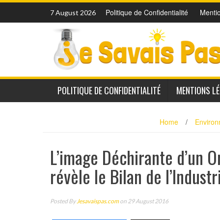
Skip
Politique de Confidentialité
Menti
7 August 2026
to
content
POLITIQUE DE CONFIDENTIALITÉ
MENTIONS L
Home
/
Enviro
L’image Déchirante d’un O
révèle le Bilan de l’Indust
Posted By
Jesavaispas.com
on 29 August 2016