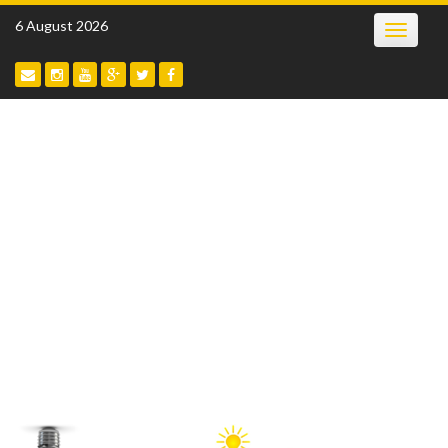
Skip
6 August 2026
Toggle
to
navigatio
content