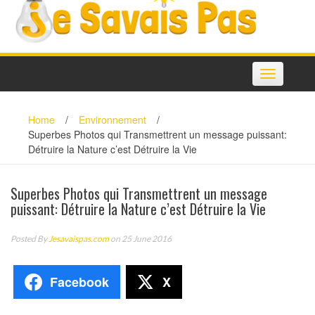
Toggle
navigation
Home
/
Environnement
/
Superbes Photos qui Transmettrent un message puissant:
Détruire la Nature c’est Détruire la Vie
Superbes Photos qui Transmettrent un message
puissant: Détruire la Nature c’est Détruire la Vie
Posted By
Jesavaispas.com
on 25 June 2016
Facebook
X